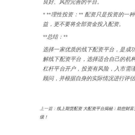
良好、风控完善的平台。
* **理性投资：** 配资只是投资
益，更不要将全部资金投入配资。
**总结：**
选择一家优质的线下配资平台，是成
解线下配资平台，选择适合自己的机
杠杆平台开户，投资有风险，入市需
顾问，并根据自身的实际情况进行评估
线上期货配资 大配资平台揭秘：助您财富
上一篇：
级！