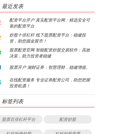
最近发表
配资平台开户 真实配资平台网：精选安全可
1
靠的配资平台
炒股十倍杠杆 线下股票配资平台：稳健投
2
资，助您掘金股市！
股票配资官网 智能配资炒股交易软件：高效
3
决策，助力投资者稳健
4
股票开户 湘财证券：智慧理财，稳健增值。
在线配资服务 专业证券配资公司，助您把握
5
投资机遇！
标签列表
股票百倍杠杆平台
配资炒股
杠杆融资炒股
杠杆炒股股票