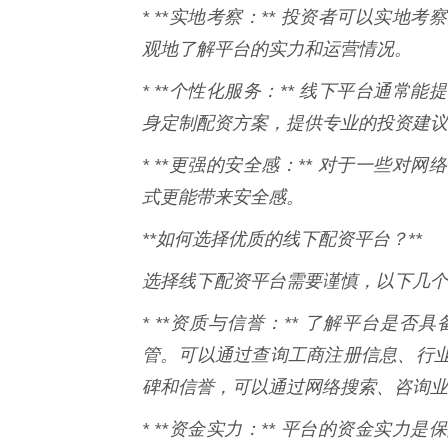
* **实地考察：** 投资者可以实
观地了解平台的实力和运营情况。
* **个性化服务：** 线下平台通
身定制配资方案，提供专业的投资建议
* **更强的安全感：** 对于一些
式更能带来安全感。
**如何选择优质的线下配资平台？**
选择线下配资平台需要谨慎，以下几个
* **资质与信誉：** 了解平台是
管。可以通过查询工商注册信息、行
碑和信誉，可以通过网络搜索、咨询业
* **资金实力：** 平台的资金实