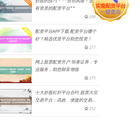
炒股的技巧 * **告别风险！选择
有资质的配资平台**
299
配资平台APP下载 配资平台哪个
好？精选优质平台助您投资！
277
网上股票配资开户 恒泰证券：专
业服务，助您财富增值
275
十大炒股杠杆平台合约 股票大宗
交易平台：高效、便捷的交易新
选
252