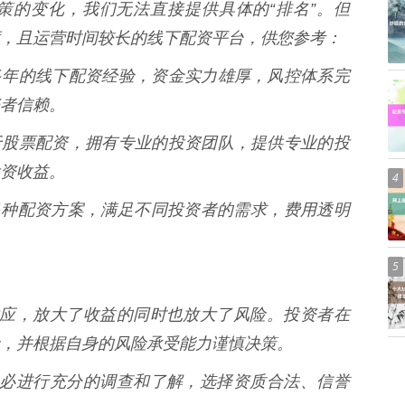
策的变化，我们无法直接提供具体的“排名”。但
，且运营时间较长的线下配资平台，供您参考：
台拥有多年的线下配资经验，资金实力雄厚，风控体系完
者信赖。
台专注于股票配资，拥有专业的投资团队，提供专业的投
资收益。
4
台提供多种配资方案，满足不同投资者的需求，费用透明
5
杠杆效应，放大了收益的同时也放大了风险。投资者在
，并根据自身的风险承受能力谨慎决策。
时，务必进行充分的调查和了解，选择资质合法、信誉