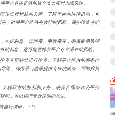
保平台具备足够的资金实力应对市场风险。
系是保障投资者利益的关键。了解平台的风控措施，包
制等，确保平台能够有效控制风险，保护投资者的
用结构，包括利息、管理费、手续费等，确保费用透明
低的利息，这可能意味着平台存在潜在的风险。
够帮助投资者更好地进行投资。了解平台提供的服务内
指导等，确保平台能够提供专业的服务，帮助投资
合同，了解双方的权利和义务，确保合同条款公平合
疑问，可以咨询专业律师的意见。
请自行调研）：**