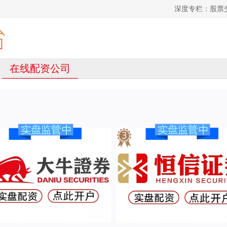
深度专栏：股票
在线配资公司