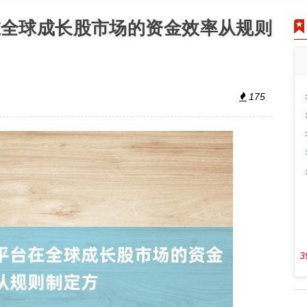
在全球成长股市场的资金效率从规则
175
3