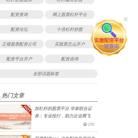
配资查询
网上股票杠杆平台
配资论坛
十倍杠杆炒股
正规股票配资公司
买股票怎么开户
配资平台开户
配资咨询
全部话题标签
热门文章
加杠杆的股票平台 华泰联合证
券：专业投行，助力企业腾飞
256