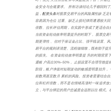
金安全与合规要求。 所有访谈结论几乎都回到了
配资头条
益，
对股票交易平台的风险属性缺 乏足
容易因为仓位 过重、缺乏止损纪律而遭遇较大回
倍数、拉长评估周期，在实践中形成了更适合自身
当前资金轮动效率明显提升的时期下， 股票交易
期更弹性 、但对于保证金占比、强平线设置、风
易平台的规则讲清楚、流程做细致，既有助于提升
的损失。 在资金轮动效率明显提 升的时期背景
通账 户高出30%–50%， 止损设置不合理导致
阶段，账户净值对短期波动的敏感度明显抬升， 
前数周甚至数月 累积的风险。投资者需要结合自
位和杠杆倍数，而不是在情绪高涨时一味追求放大
立，与平台绑定的用户忠诚度会远胜以往 模式。