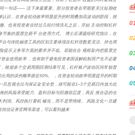
同一句话—— 活下来最重要。部分投资者在早期更关注短期收
够认识，在资金轮动效率明显提升的时期叠加高波动的阶段，很
0
撤。也有投资者在经过几轮行情洗礼之后，开始 主动控制杠杆
节奏的股票交易平 台使用方式。 博士后课题组研究指出，在
0
平台与传统融资工具的区别主要体现在杠杆倍数更灵活、持仓周
险提示义务等方面的要求并不低。若能在合 规框架内把股票交
0
资金使用效率 ，也有助于避免投资者因误解机制而产生不必要
下，根据多个交易周期回测结果可见，杠杆账户波动区间常较普
0
提前出局的误伤概率接近50%。 ，在资金轮动效率明显提升的时期
0
一旦忽视仓位与保证金安全垫，就可能在1–3个交易日内放大此
身的风险承受能力、盈利目标与回撤容忍度，再反 推合适的仓
利润。风控执行要机 械化，而不是带情绪。 风险文化一旦建
在恒信证券官网等渠道，可以看到越来