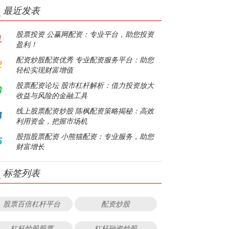
最近发表
股票投资 公赢网配资：专业平台，助您投资
1
盈利！
配资炒股配资优秀 专业配资服务平台：助您
2
轻松实现财富增值
股票配资论坛 股市杠杆解析：借力投资放大
3
收益与风险的金融工具
线上股票配资炒股 陈枫配资策略揭秘：高效
4
利用资金，把握市场机
股指股票配资 小熊猫配资：专业服务，助您
5
财富增长
标签列表
股票百倍杠杆平台
配资炒股
杠杆炒股股票
杠杆融资炒股