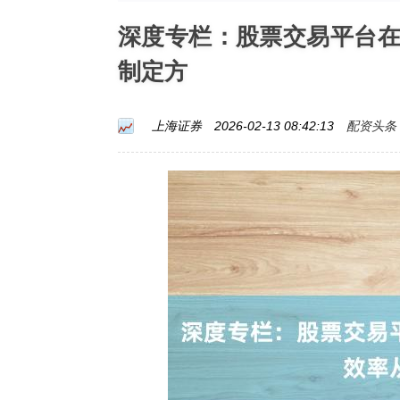
深度专栏：股票交易平台
制定方
配资头条
上海证券
2026-02-13 08:42:13