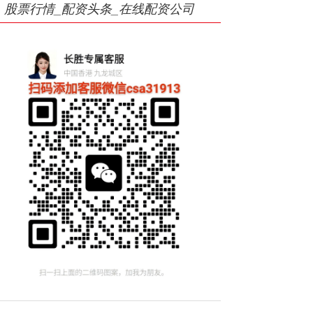
股票行情_配资头条_在线配资公司