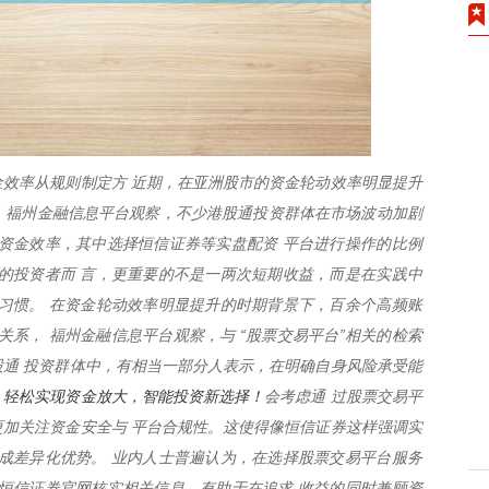
效率从规则制定方 近期，在亚洲股市的资金轮动效率明显提升
温。福州金融信息平台观察，不少港股通投资群体在市场波动加剧
资金效率，其中选择恒信证券等实盘配资 平台进行操作的比例
的投资者而 言，更重要的不是一两次短期收益，而是在实践中
习惯。 在资金轮动效率明显提升的时期背景下，百余个高频账
关系， 福州金融信息平台观察，与 “股票交易平台”相关的检索
通 投资群体中，有相当一部分人表示，在明确自身风险承受能
P：轻松实现资金放大，智能投资新选择！
会考虑通 过股票交易平
加关注资金安全与 平台合规性。这使得像恒信证券这样强调实
成差异化优势。 业内人士普遍认为，在选择股票交易平台服务
恒信证券官网核实相关信息，有助于在追求 收益的同时兼顾资