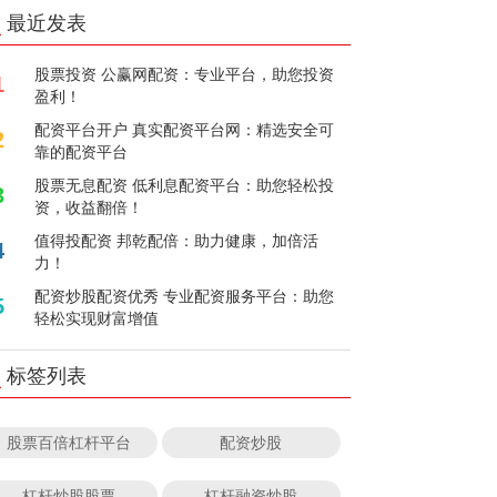
最近发表
股票投资 公赢网配资：专业平台，助您投资
1
盈利！
配资平台开户 真实配资平台网：精选安全可
2
靠的配资平台
股票无息配资 低利息配资平台：助您轻松投
3
资，收益翻倍！
值得投配资 邦乾配倍：助力健康，加倍活
4
力！
配资炒股配资优秀 专业配资服务平台：助您
5
轻松实现财富增值
标签列表
股票百倍杠杆平台
配资炒股
杠杆炒股股票
杠杆融资炒股