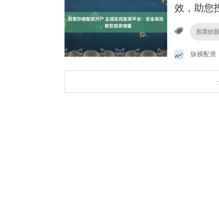
效，助您
股票炒
纵横配资