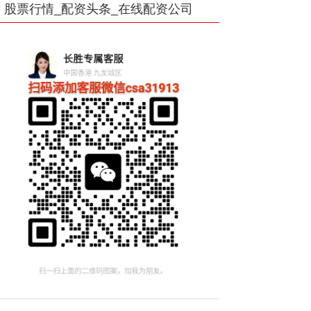
股票行情_配资头条_在线配资公司