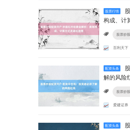
股
股票行情
构成、计
股票炒
百利天下
股
配资头条
解的风险
股票炒
爱建证券
股
配资头条