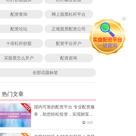
配资查询
网上股票杠杆平台
配资论坛
正规股票配资公司
十倍杠杆炒股
配资平台开户
买股票怎么开户
配资咨询
全部话题标签
热门文章
国内可靠的配资平台 专业配资服
务，助您轻松投资，实现财富增
值
305