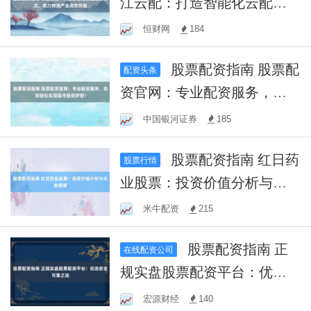
江云配：打造智能化云配送
新模式，助力物流产业高效
恒财网
184
升级
股票配资指南 股票配
配资头条
资官网：专业配资服务，助
您轻松实现股市投资梦想！
中国银河证券
185
股票配资指南 红日药
股票行情
业股票：投资价值分析与未
来展望
米牛配资
215
股票配资指南 正
在线配资公司
规实盘股票配资平台：优选
安全可靠之选
宏源财经
140