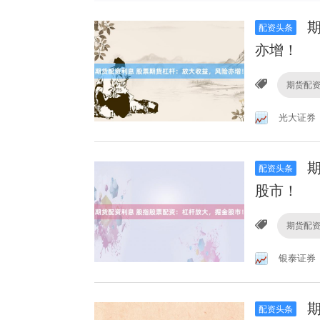
期
配资头条
亦增！
期货配
光大证券
期
配资头条
股市！
期货配
银泰证券
期
配资头条