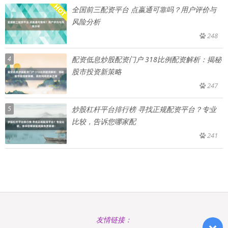
全国前三配资平台 点嬴通可靠吗？用户评价与
风险分析
248
4
配资低息炒股配资门户 318比例配资解析：揭秘
股市投资新策略
247
5
炒股杠杆平台排行榜 寻找正规配资平台？专业
比较，告诉您哪家配
241
友情链接：