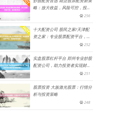
炒股配资首选 期货股票配资新策
略：放大收益，风险可控，投资
更
256
十大配资公司 股民之家/天津配
资之家：专业股票配资平台，助
您
252
实盘股票杠杆平台 郑州专业炒股
配资公司，助力投资者实现财富
增
251
股票投资 大族激光股票：行情分
析与投资策略
248