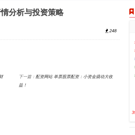
行情分析与投资策略
248
财
配资网站 单票股票配资：小资金撬动大收
下一篇：
益！
3