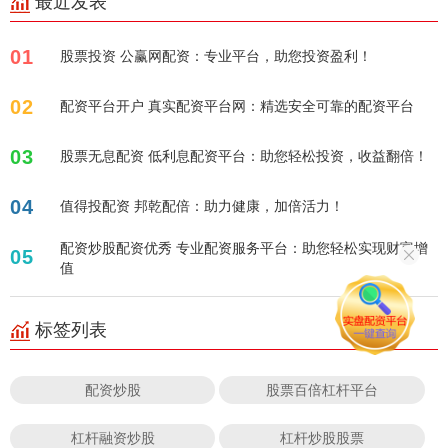
最近发表
01
股票投资 公赢网配资：专业平台，助您投资盈利！
02
配资平台开户 真实配资平台网：精选安全可靠的配资平台
03
股票无息配资 低利息配资平台：助您轻松投资，收益翻倍！
04
值得投配资 邦乾配倍：助力健康，加倍活力！
配资炒股配资优秀 专业配资服务平台：助您轻松实现财富增
05
值
标签列表
配资炒股
股票百倍杠杆平台
杠杆融资炒股
杠杆炒股股票