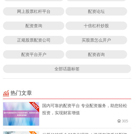
网上股票杠杆平台
配资论坛
配资查询
十倍杠杆炒股
正规股票配资公司
买股票怎么开户
配资平台开户
配资咨询
全部话题标签
热门文章
国内可靠的配资平台 专业配资服务，助您轻松
投资，实现财富增值
305