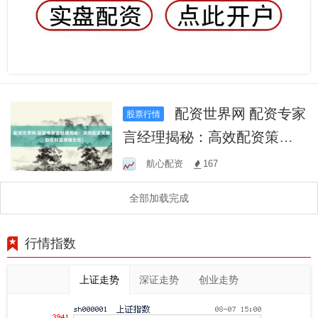
配资世界网 配资专家
股票行情
言经理揭秘：高效配资策
略，助您财富增值无忧！
航心配资
167
全部加载完成
行情指数
上证走势
深证走势
创业走势