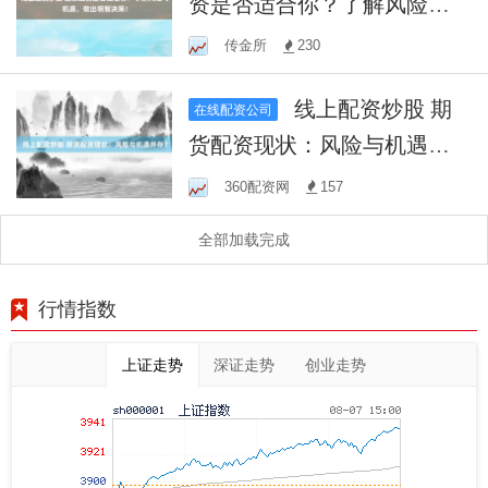
资是否适合你？了解风险与
机遇，做出明智决策！
传金所
230
线上配资炒股 期
在线配资公司
货配资现状：风险与机遇并
存？
360配资网
157
全部加载完成
行情指数
上证走势
深证走势
创业走势