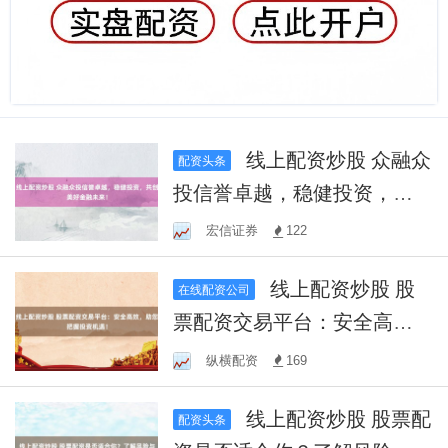
线上配资炒股 众融众
配资头条
投信誉卓越，稳健投资，共
创美好金融未来！
宏信证券
122
线上配资炒股 股
在线配资公司
票配资交易平台：安全高
效，助您把握投资机遇！
纵横配资
169
线上配资炒股 股票配
配资头条